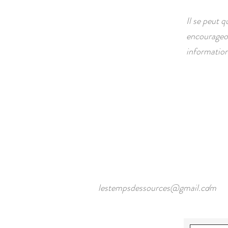
Il se peut 
encourageon
information
lestempsdessources@gmail.com
/