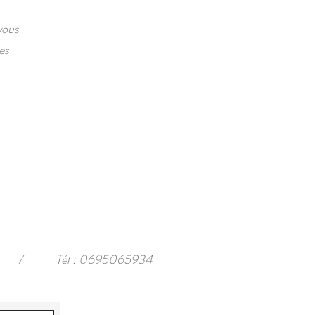
vous
es
/
Tél : 0695065934