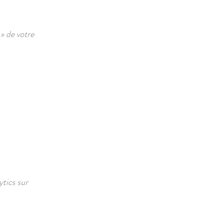
e
»
de votre
tics sur