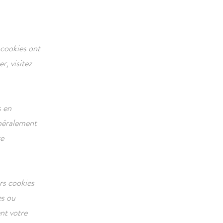
 cookies ont
r, visitez
s en
énéralement
re
rs cookies
es ou
nt votre